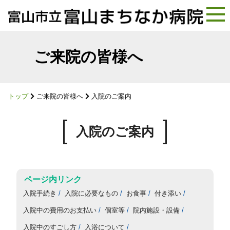
コ
ン
ご来院の皆様へ
テ
ン
ツ
トップ
ご来院の皆様へ
入院のご案内
へ
ス
キ
入院のご案内
ッ
プ
入院手続き
入院に必要なもの
お食事
付き添い
入院中の費用のお支払い
個室等
院内施設・設備
入院中のすごし方
入浴について