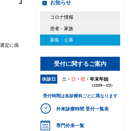
お知らせ
コロナ情報
患者・家族
募集・公募
選定に係
受付に関するご案内
休診日
土
・
日
・
祝
・
年末年始
（12/29～1/3）
受付時間は各診療科ごとに異なります
外来診療時間 受付一覧表
専門外来一覧