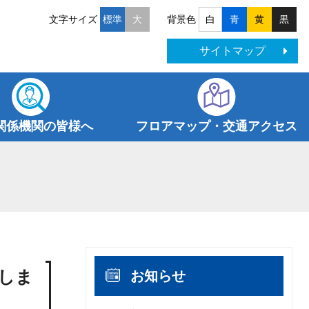
文字サイズ
背景色
標準
大
白
青
黄
黒
サイトマップ
関係機関の皆様へ
フロアマップ・交通アクセス
しま
お知らせ