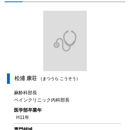
松浦 康荘
（まつうら こうそう）
麻酔科部長
ペインクリニック内科部長
医学部卒業年
H11年
専門領域