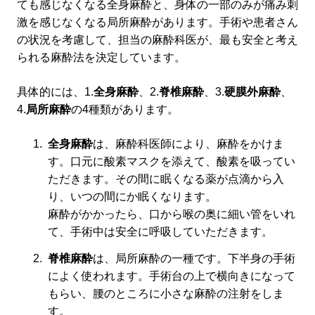
ても感じなくなる全身麻酔と、身体の一部のみが痛み刺
激を感じなくなる局所麻酔があります。手術や患者さん
の状況を考慮して、担当の麻酔科医が、最も安全と考え
られる麻酔法を決定しています。
具体的には、1.
全身麻酔
、2.
脊椎麻酔
、3.
硬膜外麻酔
、
4.
局所麻酔
の4種類があります。
全身麻酔
は、麻酔科医師により、麻酔をかけま
す。口元に酸素マスクを添えて、酸素を吸ってい
ただきます。その間に眠くなる薬が点滴から入
り、いつの間にか眠くなります。
麻酔がかかったら、口から喉の奥に細い管をいれ
て、手術中は安全に呼吸していただきます。
脊椎麻酔
は、局所麻酔の一種です。下半身の手術
によく使われます。手術台の上で横向きになって
もらい、腰のところに小さな麻酔の注射をしま
す。