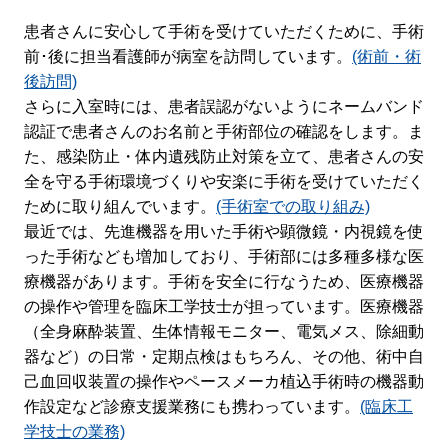
患者さんに安心して手術を受けていただくために、手術
前･後に担当看護師が病室を訪問しています。
(術前・術
後訪問)
さらに入室時には、患者誤認がないようにネームバンド
認証で患者さんのお名前と手術部位の確認をします。ま
た、感染防止・体内遺残防止対策を立て、患者さんの安
全を守る手術環境づくりや安楽に手術を受けていただく
ために取り組んでいます。
(手術室での取り組み)
最近では、先進機器を用いた手術や顕微鏡・内視鏡を使
った手術なども増加しており、手術部には多種多様な医
療機器があります。手術を安全に行なうため、医療機器
の操作や管理を臨床工学技士が担っています。医療機器
（全身麻酔装置、生体情報モニター、電気メス、除細動
器など）の日常・定期点検はもちろん、その他、術中自
己血回収装置の操作やペースメーカ植込手術時の機器動
作設定など診療支援業務にも携わっています。
(臨床工
学技士の業務)