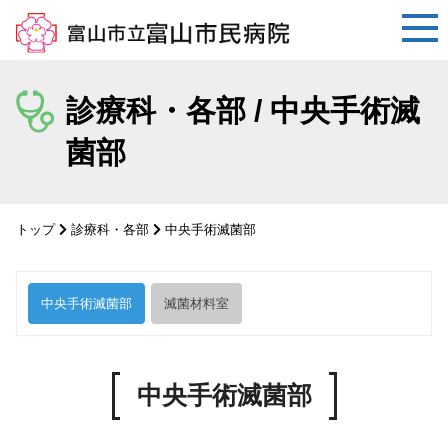
コ
ン
診療科・各部 / 中央手術滅
テ
菌部
ン
ツ
へ
ス
トップ
診療科・各部
中央手術滅菌部
キ
ッ
プ
中央手術滅菌部
滅菌材料室
中央手術滅菌部