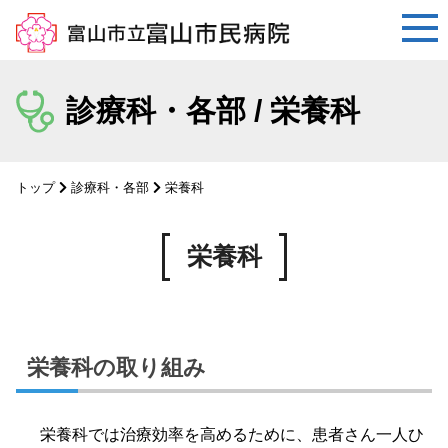
コ
ン
診療科・各部 / 栄養科
テ
ン
ツ
トップ
診療科・各部
栄養科
へ
ス
キ
栄養科
ッ
プ
栄養科の取り組み
栄養科では治療効率を高めるために、患者さん一人ひ