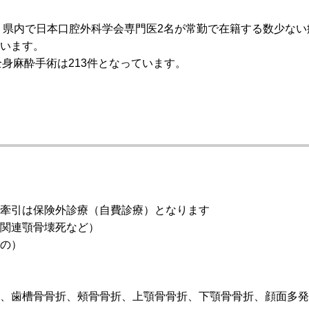
 県内で日本口腔外科学会専門医2名が常勤で在籍する数少ない
います。
り全身麻酔手術は213件となっています。
た牽引は保険外診療（自費診療）となります
関連顎骨壊死など）
の）
、歯槽骨骨折、頰骨骨折、上顎骨骨折、下顎骨骨折、顔面多発