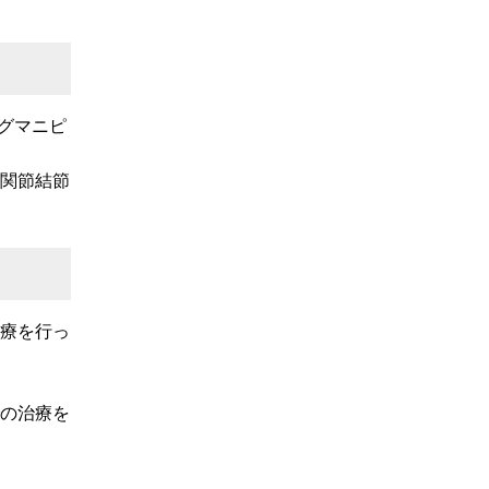
グマニピ
関節結節
療を行っ
の治療を