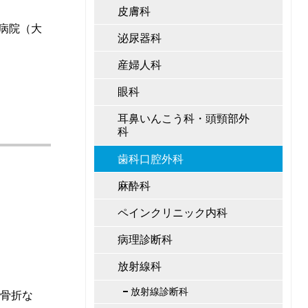
皮膚科
病院（大
泌尿器科
産婦人科
眼科
耳鼻いんこう科・頭頸部外
科
歯科口腔外科
麻酔科
ペインクリニック内科
病理診断科
放射線科
放射線診断科
骨折な