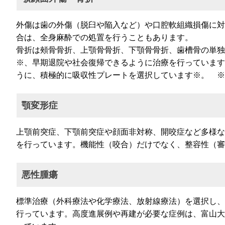
外傷は歯の外傷（脱臼や陥入など）や口腔軟組織損傷に対
合は、全身麻酔での処置を行うこともあります。
骨折は頰骨骨折、上顎骨骨折、下顎骨骨折、歯槽骨の単独
※、早期退院や社会復帰できるように治療を行っています
うに、積極的に吸収性プレートを選択しています※。 ※
顎変形症
上顎前突症、下顎前突症や顔面非対称、開咬症など多様な
を行っています。機能性（咬合）だけでなく、整容性（審
悪性腫瘍
標準治療（外科療法や化学療法、放射線療法）を選択し、
行っています。高度進展例や再建が必要な症例は、富山大