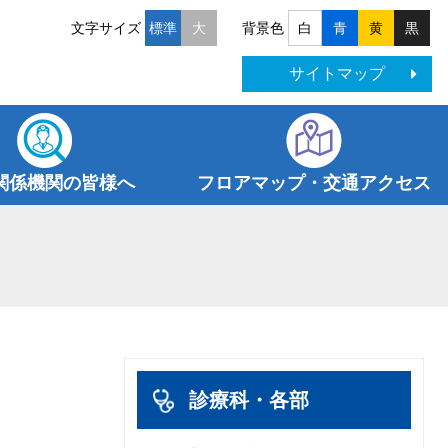
文字サイズ
背景色
標準
大
白
青
黄
黒
サイトマップ
関係機関の皆様へ
フロアマップ・交通アクセス
診療科・各部