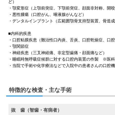
ど）
・顎変形症（上顎前突症、下顎前突症、顔面非対称、開咬
・悪性腫瘍（口腔がん、唾液腺がんなど）
・デンタルインプラント（広範囲顎骨支持型装置、骨造成
■内科的疾患
・口腔粘膜疾患（難治性口内炎、舌炎、口腔乾燥症、口腔
・顎関節症
・神経疾患（三叉神経痛、非定型歯痛・顔面痛など）
・睡眠時無呼吸症候群に対する口腔内装置の作製 ※医科
・当院で手術や化学療法などで入院中の患者さんの口腔機
特徴的な検査・主な手術
抜 歯（智歯・有病者）