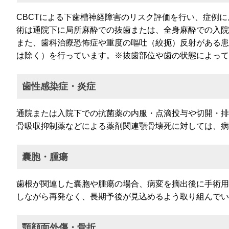
CBCTによる下歯槽神経障害のリスク評価を行い、症例
術は通院下に局所麻酔での抜歯または、全身麻酔での入院
また、歯科治療恐怖症や重度の嘔吐（絞扼）反射がある患
は除く）を行っています。※抜歯部位や歯の状態によって
歯性感染症・炎症
通院または入院下での抗菌薬の内服・点滴投与や切開・排
骨吸収抑制薬などによる薬剤関連顎骨壊死に対しては、病
囊胞・腫瘍
歯根が関連した囊胞や腫瘍の場合、病変を摘出後に手術用
しながら再発なく、長期予後が見込めるよう取り組んでい
顎顔面外傷・骨折