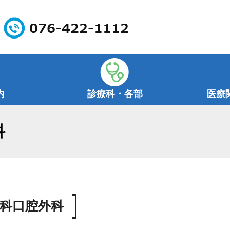
内
診療科・各部
医療
科
科口腔外科