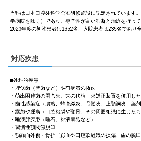
当科は日本口腔外科学会准研修施設に認定されています。
学病院を除く）であり、専門性が高い診断と治療を行って
2023年度の初診患者は1652名、入院患者は235名であ
対応疾患
■外科的疾患
・埋伏歯（智歯など）や有病者の抜歯
・萌出困難歯の開窓※、歯の移植 ※矯正装置を併用し
・歯性感染症（膿瘍、蜂窩織炎、骨髄炎、上顎洞炎、薬剤
・囊胞や腫瘍（口腔粘膜や顎骨、その周囲組織に生じたも
・唾液腺疾患（唾石、粘液囊胞など）
・習慣性顎関節脱臼
・顎顔面外傷・骨折（顔面や口腔軟組織の損傷、歯の脱臼