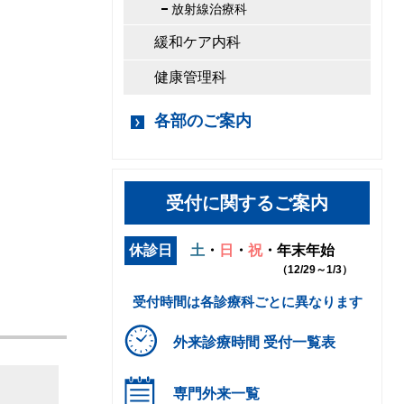
放射線治療科
緩和ケア内科
健康管理科
各部のご案内
受付に関するご案内
休診日
土
・
日
・
祝
・
年末年始
（12/29～1/3）
受付時間は各診療科ごとに異なります
外来診療時間 受付一覧表
専門外来一覧