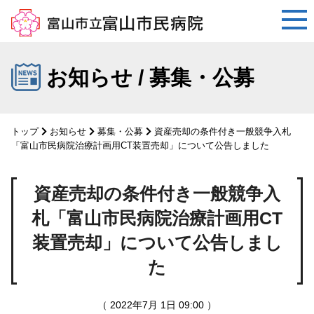
コ
ン
お知らせ / 募集・公募
テ
ン
ツ
トップ
お知らせ
募集・公募
資産売却の条件付き一般競争入札
へ
「富山市民病院治療計画用CT装置売却」について公告しました
ス
キ
資産売却の条件付き一般競争入
ッ
プ
札「富山市民病院治療計画用CT
装置売却」について公告しまし
た
（ 2022年7月 1日 09:00 ）