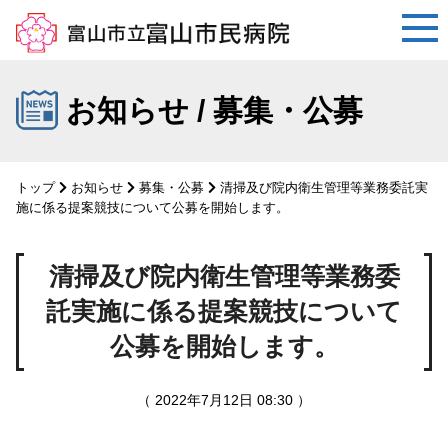
コ
ン
お知らせ / 募集・公募
テ
ン
ツ
トップ
お知らせ
募集・公募
清掃及び院内衛生管理等業務委託実
へ
施に係る提案競技について公募を開始します。
ス
キ
清掃及び院内衛生管理等業務委
ッ
プ
託実施に係る提案競技について
公募を開始します。
（ 2022年7月12日 08:30 ）