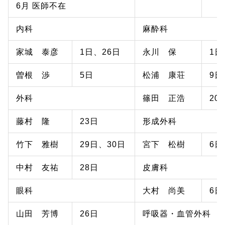
6月 医師不在
内科
麻酔科
家城 泰彦
1日、26日
永川 保
1日
曽根 渉
5日
松浦 康荘
9日
外科
篠田 正浩
20
藤村 隆
23日
形成外科
竹下 雅樹
29日、30日
宮下 松樹
6日
中村 友祐
28日
皮膚科
眼科
大村 尚美
6日
山田 芳博
26日
呼吸器・血管外科