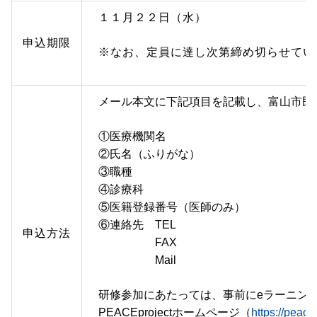
１１月２２日（水）
申込期限
※なお、定員に達し次第締め切らせてい
メール本文に下記項目を記載し、富山市民
①医療機関名
②氏名（ふりがな）
③職種
④診療科
⑤医籍登録番号（医師のみ）
⑥連絡先 TEL
申込方法
FAX
Mail
研修参加にあたっては、事前にeラーニン
PEACEprojectホームページ（
https://peace.