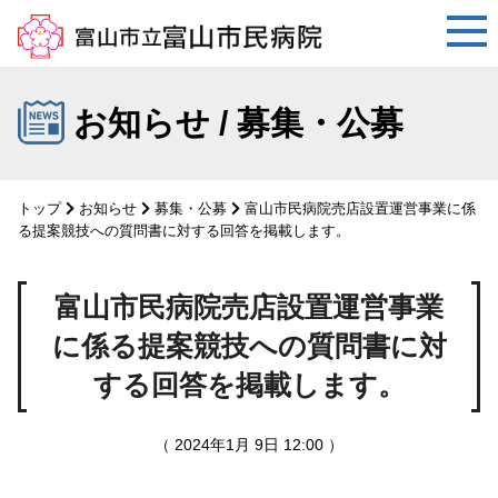
コ
ン
お知らせ / 募集・公募
テ
ン
ツ
トップ
お知らせ
募集・公募
富山市民病院売店設置運営事業に係
へ
る提案競技への質問書に対する回答を掲載します。
ス
キ
富山市民病院売店設置運営事業
ッ
プ
に係る提案競技への質問書に対
する回答を掲載します。
（ 2024年1月 9日 12:00 ）