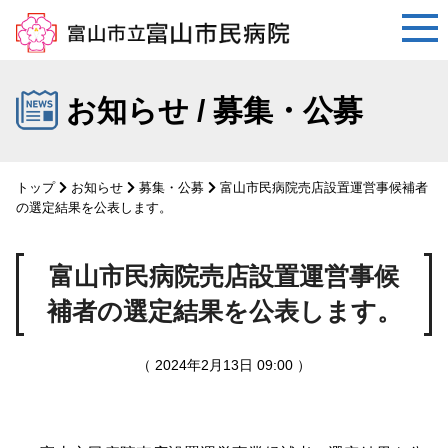
コ
ン
お知らせ / 募集・公募
テ
ン
ツ
トップ
お知らせ
募集・公募
富山市民病院売店設置運営事候補者
へ
の選定結果を公表します。
ス
キ
富山市民病院売店設置運営事候
ッ
プ
補者の選定結果を公表します。
（ 2024年2月13日 09:00 ）