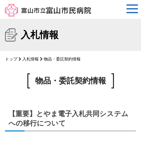
コ
ン
入札情報
テ
ン
ツ
トップ
入札情報
物品・委託契約情報
へ
ス
キ
物品・委託契約情報
ッ
プ
【重要】とやま電子入札共同システム
への移行について