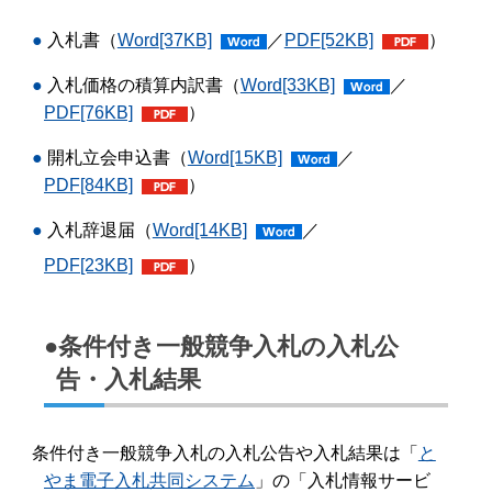
入札書（
Word
[37KB]
／
PDF
[52KB]
）
入札価格の積算内訳書（
Word
[33KB]
／
PDF
[76KB]
）
開札立会申込書（
Word
[15KB]
／
PDF
[84KB]
）
入札辞退届（
Word
[14KB]
／
PDF
[23KB]
）
●条件付き一般競争入札の入札公
告・入札結果
条件付き一般競争入札の入札公告や入札結果は「
と
やま電子入札共同システム
」の「入札情報サービ