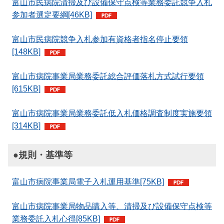
富山市民病院清掃及び設備保守点検等業務委託競争入札
参加者選定要綱
[46KB]
富山市民病院競争入札参加有資格者指名停止要領
[148KB]
富山市病院事業局業務委託総合評価落札方式試行要領
[615KB]
富山市病院事業局業務委託低入札価格調査制度実施要領
[314KB]
●規則・基準等
富山市病院事業局電子入札運用基準
[75KB]
富山市病院事業局物品購入等、清掃及び設備保守点検等
業務委託入札心得
[85KB]