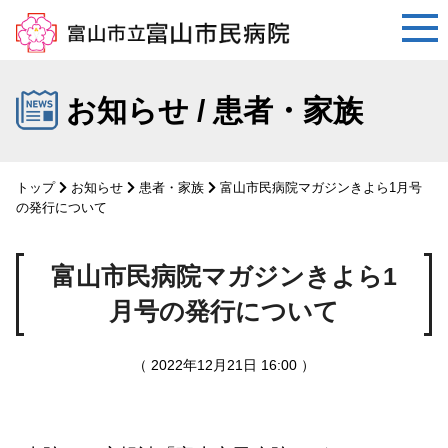
コ
ン
お知らせ / 患者・家族
テ
ン
ツ
トップ
お知らせ
患者・家族
富山市民病院マガジンきよら1月号
へ
の発行について
ス
キ
富山市民病院マガジンきよら1
ッ
プ
月号の発行について
（ 2022年12月21日 16:00 ）