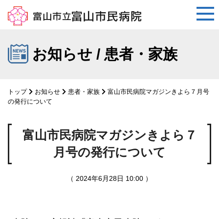
コ
ン
お知らせ / 患者・家族
テ
ン
ツ
トップ
お知らせ
患者・家族
富山市民病院マガジンきよら７月号
へ
の発行について
ス
キ
富山市民病院マガジンきよら７
ッ
プ
月号の発行について
（ 2024年6月28日 10:00 ）