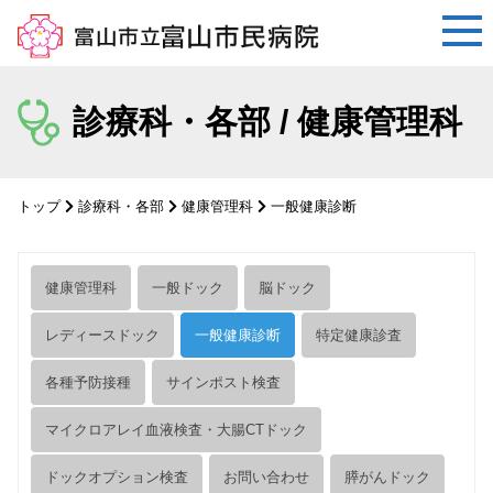
コ
ン
診療科・各部 / 健康管理科
テ
ン
ツ
トップ
診療科・各部
健康管理科
一般健康診断
へ
ス
キ
健康管理科
一般ドック
脳ドック
ッ
プ
レディースドック
一般健康診断
特定健康診査
各種予防接種
サインポスト検査
マイクロアレイ血液検査・大腸CTドック
ドックオプション検査
お問い合わせ
膵がんドック