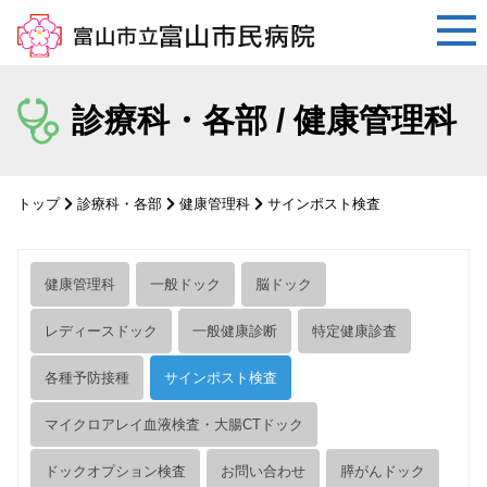
コ
ン
診療科・各部 / 健康管理科
テ
ン
ツ
トップ
診療科・各部
健康管理科
サインポスト検査
へ
ス
キ
健康管理科
一般ドック
脳ドック
ッ
プ
レディースドック
一般健康診断
特定健康診査
各種予防接種
サインポスト検査
マイクロアレイ血液検査・大腸CTドック
ドックオプション検査
お問い合わせ
膵がんドック