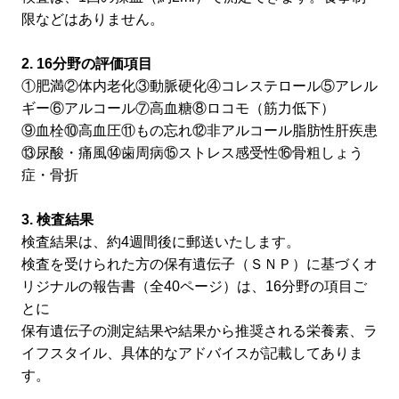
限などはありません。
2. 16分野の評価項目
①肥満②体内老化③動脈硬化④コレステロール⑤アレル
ギー⑥アルコール⑦高血糖⑧ロコモ（筋力低下）
⑨血栓⑩高血圧⑪もの忘れ⑫非アルコール脂肪性肝疾患
⑬尿酸・痛風⑭歯周病⑮ストレス感受性⑯骨粗しょう
症・骨折
3. 検査結果
検査結果は、約4週間後に郵送いたします。
検査を受けられた方の保有遺伝子（ＳＮＰ）に基づくオ
リジナルの報告書（全40ページ）は、16分野の項目ご
とに
保有遺伝子の測定結果や結果から推奨される栄養素、ラ
イフスタイル、具体的なアドバイスが記載してありま
す。