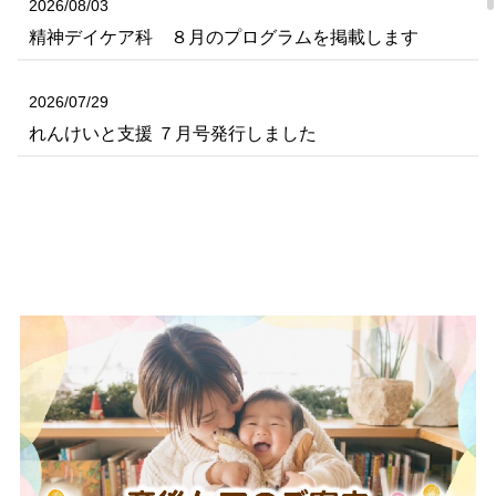
電話再診は7月末で終了します
2026/08/03
精神デイケア科 ８月のプログラムを掲載します
2023/04/28
患者・家族
新型コロナウイルス感染症「5類」移行後の対応につ
2026/07/29
いて
れんけいと支援 ７月号発行しました
2026/07/29
患者・家族
8月の医師不在のお知らせ
2026/07/28
二次健診は初診時の特別料金（7,700円）がかかりませ
ん
2026/07/09
健診料金改定のお知らせ