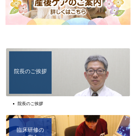
2026/06/26
れんけいと支援 ６月号発行しました
2026/06/26
患者・家族
７月の医師不在のお知らせ
2026/06/25
患者・家族
富山市民病院マガジンきよら７月号の発行について
院長のご挨拶
2026/06/17
各種料金改定のお知らせ
院長のご挨拶
2026/06/10
令和８年度第２回 看護学生・未就業看護職ガイダン
スについて
臨床研修の